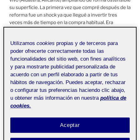
su superficie. La primera vez que compré después de la
reforma fue un
shock
ya que llegué a invertir tres
veces más de tiempo en la compra habitual. Era
imposible encontrar nada, ni tan siquiera siguiendo la
señalización, escasa y limitada, que tampoco es visible
Utilizamos
cookies
propias y de terceros para
desde todos los lugares de la tienda. Así que no quedó
poder ofrecerte correctamente todas las
más remedio que ir dando vueltas durante las dos o
funcionalidades del sitio web, con fines analíticos
tres primeras compras hasta habituarse a la nueva
y para mostrarte publicidad personalizada de
situación de los elementos.
acuerdo con un perfil elaborado a partir de tus
Varias semanas después me crucé con un vecino que
hábitos de navegación. Puedes aceptar, rechazar
compraba por primera vez en el supermercado y le
o configurar tus preferencias haciendo clic abajo,
sucedía lo mismo que a mí. Me comentaba que era
u obtener más información en nuestra
política de
incapaz de encontrar el
gel hidroalcohólico
, lo había
cookies.
buscado en varias secciones y era incapaz de
encontrarlo. Me había sucedido lo mismo unos días
Aceptar
antes así que pude ayudarlo dándole unas indicaciones.