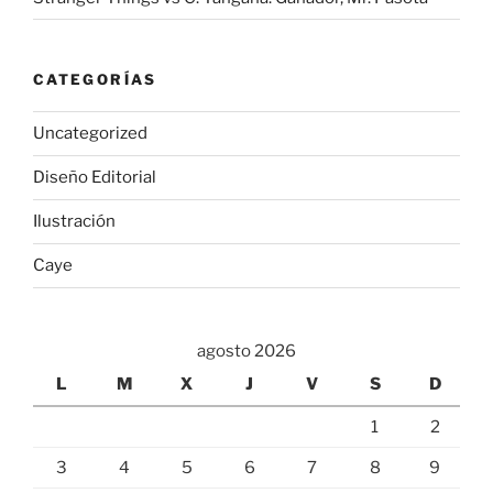
CATEGORÍAS
Uncategorized
Diseño Editorial
Ilustración
Caye
agosto 2026
L
M
X
J
V
S
D
1
2
3
4
5
6
7
8
9