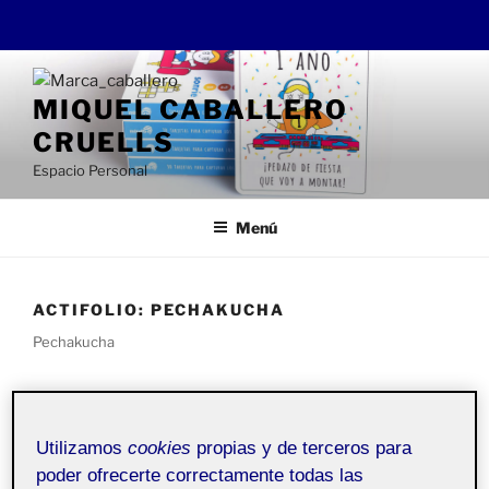
Saltar
al
MIQUEL CABALLERO
contenido
CRUELLS
Espacio Personal
Menú
ACTIFOLIO:
PECHAKUCHA
Pechakucha
PUBLICADO
7 JUNIO, 2021
EL
Lonja del Pescado, Alicante (pechacucha)
Utilizamos
cookies
propias y de terceros para
poder ofrecerte correctamente todas las