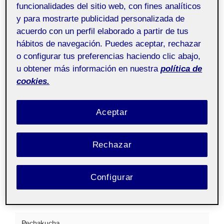
funcionalidades del sitio web, con fines analíticos
Proyecto III.
Pública
y para mostrarte publicidad personalizada de
Señalética y Digital
acuerdo con un perfil elaborado a partir de tus
Signage aula 1
hábitos de navegación. Puedes aceptar, rechazar
o configurar tus preferencias haciendo clic abajo,
Buenos días a tod@s,
u obtener más información en nuestra
política de
cookies.
Este es mi pechacucha de presentación del proyecto
de señalética para la sala de exposiciones Lonja del
Aceptar
Pescado de Alicante.
PEC5_ENTREGABLE1_pechacucha_caballero_cruells_
Rechazar
entrega
Saludos,
Configurar
Miquel.
Pechakucha