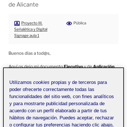
de Alicante
Proyecto III.
Pública
Señalética y Digital
Signage aula 1
Buenos días a tod@s,
Aquí os dejo mi documento
Ejecutivo
y de
Aplicación
de mi sistema de señalética para la sala de
exposiciones
Lonja del Pescado
de Alicante.
Utilizamos
cookies
propias y de terceros para
poder ofrecerte correctamente todas las
funcionalidades del sitio web, con fines analíticos
y para mostrarte publicidad personalizada de
acuerdo con un perfil elaborado a partir de tus
hábitos de navegación. Puedes aceptar, rechazar
o configurar tus preferencias haciendo clic abajo,