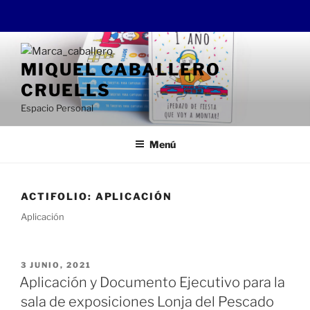
Saltar
al
MIQUEL CABALLERO
contenido
CRUELLS
Espacio Personal
Menú
ACTIFOLIO:
APLICACIÓN
Aplicación
PUBLICADO
3 JUNIO, 2021
EL
Aplicación y Documento Ejecutivo para la
sala de exposiciones Lonja del Pescado