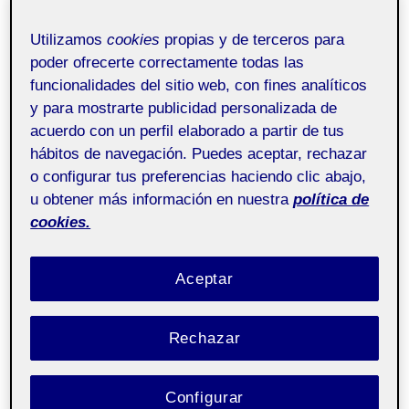
[Compartir el diseño 1/2]
Utilizamos
cookies
propias y de terceros para
poder ofrecerte correctamente todas las
Antropología del
Pública
diseño aula 1
funcionalidades del sitio web, con fines analíticos
y para mostrarte publicidad personalizada de
acuerdo con un perfil elaborado a partir de tus
La Escuela de Fútbol Base CF Albatera Sporting es un
hábitos de navegación. Puedes aceptar, rechazar
proyecto que inició su andadura hace cuatro años. El
o configurar tus preferencias haciendo clic abajo,
objetivo de sus promotores era la de crear un
u obtener más información en nuestra
política de
escenario favorable al desarrollo social de los niños y
cookies.
niñas del municipio a entorno al deporte, en este caso
el fútbol.
Aceptar
Nuestro ámbito de trabajo ha sido el grupo de niños del
equipo infantil brave 2008. Se trata de un grupo de
unos 14 jugadores nacidos en el año 2008 y dos
Rechazar
entrenadores que han formado una pequeña
comunidad durante la temporada de liga 2020-2021.
Configurar