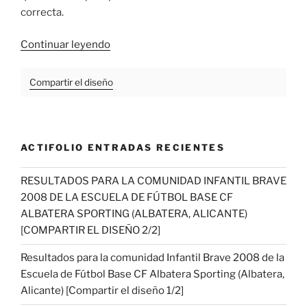
correcta.
«Resultados
Continuar leyendo
para
la
Compartir el diseño
comunidad
Infantil
Brave
2008
ACTIFOLIO ENTRADAS RECIENTES
de
la
RESULTADOS PARA LA COMUNIDAD INFANTIL BRAVE
Escuela
2008 DE LA ESCUELA DE FÚTBOL BASE CF
de
ALBATERA SPORTING (ALBATERA, ALICANTE)
Fútbol
[COMPARTIR EL DISEÑO 2/2]
Base
CF
Resultados para la comunidad Infantil Brave 2008 de la
Albatera
Escuela de Fútbol Base CF Albatera Sporting (Albatera,
Sporting
Alicante) [Compartir el diseño 1/2]
(Albatera,