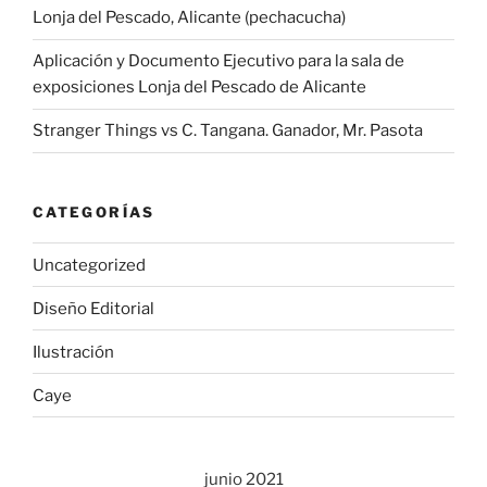
Lonja del Pescado, Alicante (pechacucha)
Alicante)
[Compartir
Aplicación y Documento Ejecutivo para la sala de
el
exposiciones Lonja del Pescado de Alicante
diseño
1/2]»
Stranger Things vs C. Tangana. Ganador, Mr. Pasota
CATEGORÍAS
Uncategorized
Diseño Editorial
Ilustración
Caye
junio 2021